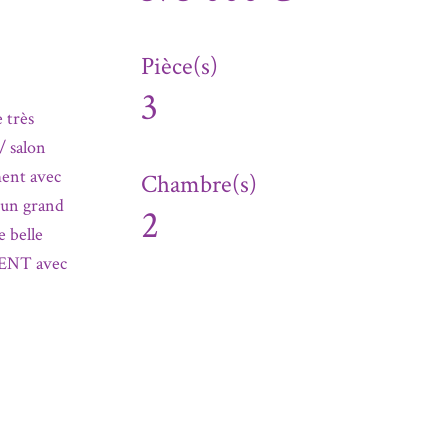
Pièce(s)
3
 très
/ salon
ment avec
Chambre(s)
 un grand
2
 belle
EMENT avec