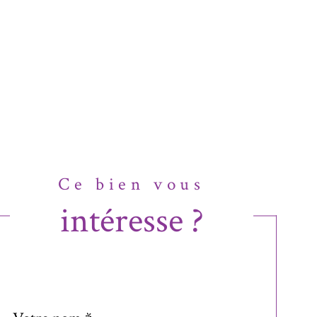
Ce bien vous
intéresse ?
Nom
Fieldset