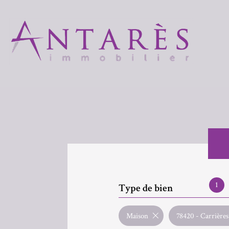
1
Type de bien
Maison
78420 - Carrière