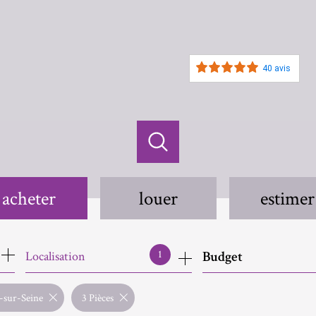
40 avis
acheter
louer
estimer
de l'ancien
à l'année
Budget
1
Localisation
de l'immo pro
s-sur-Seine
3 Pièces