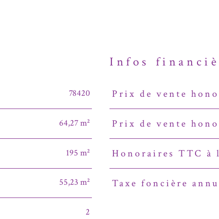
n
Infos financi
78420
Prix de vente hono
Caractéristiques
Valeurs
64,27 m²
Prix de vente hono
195 m²
Honoraires TTC à l
55,23 m²
Taxe foncière annu
2