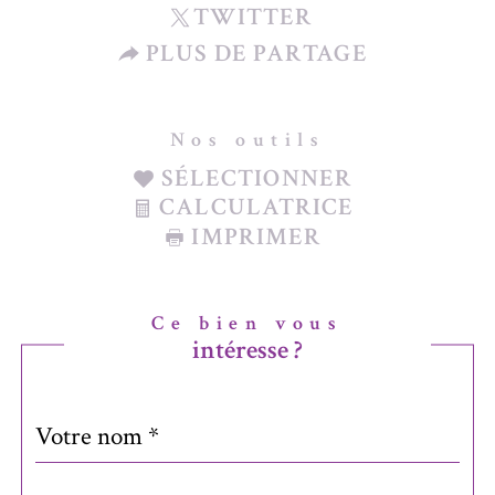
TWITTER
PLUS DE PARTAGE
Nos outils
SÉLECTIONNER
CALCULATRICE
IMPRIMER
Ce bien vous
intéresse ?
Nom
Fieldset
*
par
défaut
email