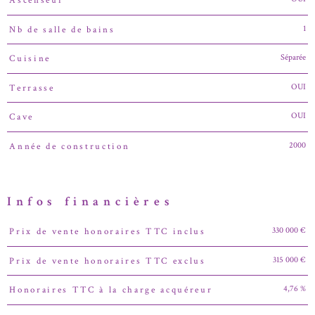
Ascenseur
1
Nb de salle de bains
Séparée
Cuisine
OUI
Terrasse
OUI
Cave
2000
Année de construction
Infos financières
330 000 €
Prix de vente honoraires TTC inclus
Caractéristiques
Valeurs
315 000 €
Prix de vente honoraires TTC exclus
4,76 %
Honoraires TTC à la charge acquéreur