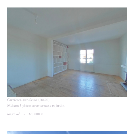
VOIR LE BIEN
Carrières-sur-Seine (78420)
Maison 3 pièces avec terrasse et jardin
64,27 m²
-
375 000 €