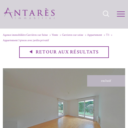
Agence immobilière Carrières sur Seine
Vente
Carrieres sur seine
Appartement
T3
Appartement 3 pieces avec jardin privatif
RETOUR AUX RÉSULTATS
exclusif