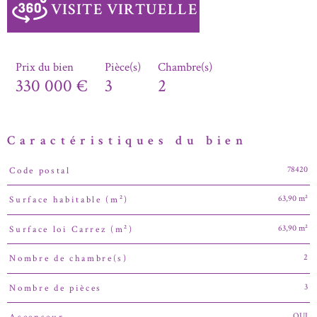
VISITE VIRTUELLE
Prix du bien
Pièce(s)
Chambre(s)
330 000 €
3
2
Caractéristiques du bien
78420
Code postal
Caractéristiques
Valeurs
63,90 m²
Surface habitable (m²)
63,90 m²
Surface loi Carrez (m²)
2
Nombre de chambre(s)
3
Nombre de pièces
OUI