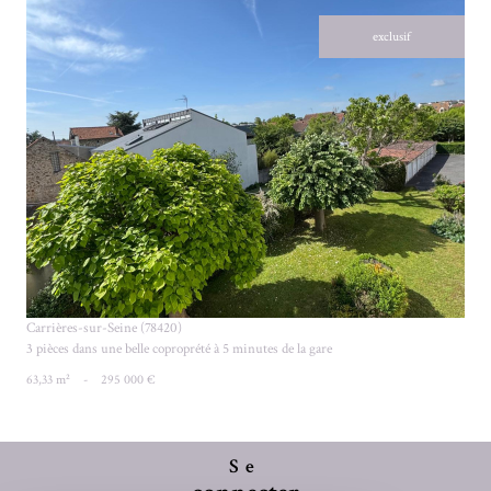
exclusif
VOIR LE BIEN
Carrières-sur-Seine (78420)
3 pièces dans une belle coproprété à 5 minutes de la gare
63,33 m²
-
295 000 €
Se