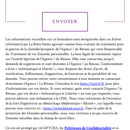
Validation
ENVOYER
Les informations recueillies sur ce formulaire sont enregistrées dans un fichier
informatisé par La Boite Immo agissant comme Sous-traitant du traitement pour
la gestion de la clientèle/prospects de l'Agence / du Réseau qui reste Responsable
du Traitement de vos Données personnelles. La base légale du traitement repose
sur l'intérêt légitime de l'Agence / du Réseau. Elles sont conservées jusqu'à
demande de suppression et sont destinées à l'Agence / au Réseau. Conformément
à la loi « informatique et libertés », vous disposez des droits d’accès, de
rectification, d’effacement, d’opposition, de limitation et de portabilité de vos
données. Vous pouvez retirer votre consentement à tout moment en contactant
directement l’Agence / Le Réseau. Consultez le site
https://cnil.fr/fr
pour plus
d’informations sur vos droits. Si vous estimez, après avoir contacté l'Agence / le
Réseau, que vos droits « Informatique et Libertés » ne sont pas respectés, vous
pouvez adresser une réclamation à la CNIL. Nous vous informons de l’existence
de la liste d'opposition au démarchage téléphonique « Bloctel », sur laquelle vous
pouvez vous inscrire ici :
https://www.bloctel.gouv.fr
. Dans le cadre de la
protection des Données personnelles, nous vous invitons à ne pas inscrire de
Données sensibles dans le champ de saisie libre.
Ce site est protégé par reCAPTCHA, les
Politiques de Confidentialité
et es