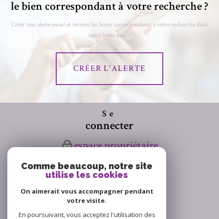
le bien correspondant à votre recherche ?
Créer une alerte email et recevez les biens correspondants à votre recherche dans
votre boîte mail !
CRÉER L'ALERTE
Se
connecter
espace propriétaire
Comme beaucoup, notre site
Nous
utilise les cookies
suivre
On aimerait vous accompagner pendant
votre visite.
En poursuivant, vous acceptez l'utilisation des