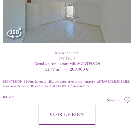
Montesson
(78360)
Grand 2 pièces - centre ville MONTESSON
52,98 m²
-
200 000 €
MONTESSON, à 500m du centre-ville, des commerces et des transports, ANTARES IMMOBILIER
vous présente * en NOUVEAUTE et EXCLUSIVITE * au sein d'une...
Réf : 1275
Sélection
Séle
VOIR LE BIEN