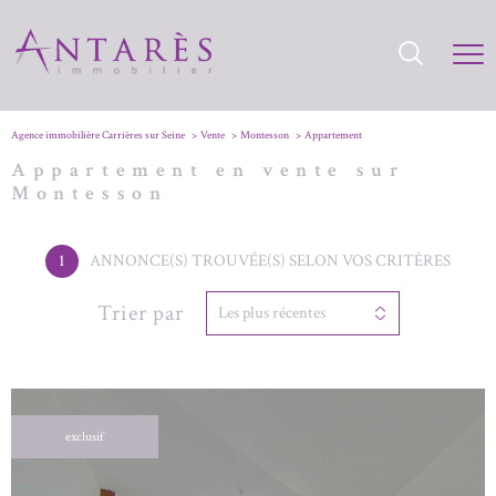
Agence immobilière Carrières sur Seine
Vente
Montesson
Appartement
Appartement en vente sur
Montesson
1
ANNONCE(S) TROUVÉE(S) SELON VOS CRITÈRES
Trier par
Les plus récentes
exclusif