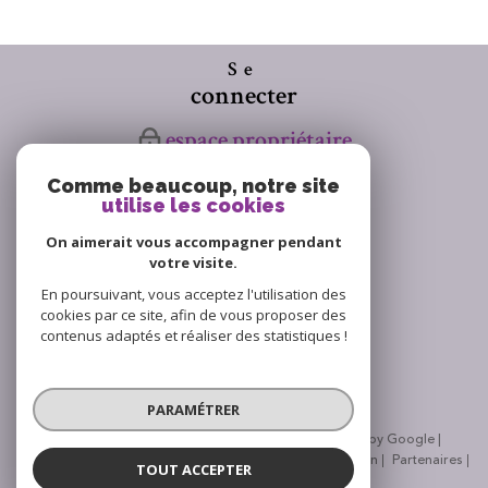
Se
connecter
espace propriétaire
Comme beaucoup, notre site
Nous
utilise les cookies
suivre
On aimerait vous accompagner pendant
votre visite.
En poursuivant, vous acceptez l'utilisation des
cookies par ce site, afin de vous proposer des
Avis
contenus adaptés et réaliser des statistiques !
clients
PARAMÉTRER
© 2026 | Tous droits réservés | Traduction powered by Google |
Nos honoraires
Plan du site
Mentions légales
Admin
Partenaires
TOUT ACCEPTER
Politique RGPD
Cookies