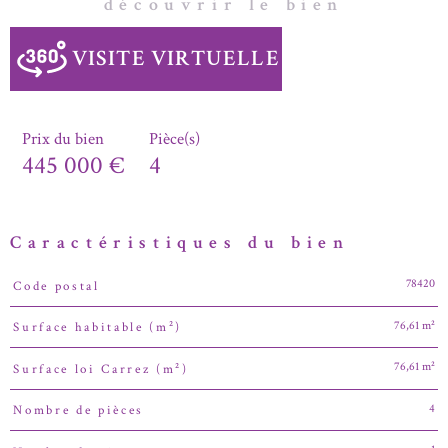
découvrir le bien
VISITE VIRTUELLE
Prix du bien
Pièce(s)
445 000 €
4
Caractéristiques du bien
78420
Code postal
Caractéristiques
Valeurs
76,61 m²
Surface habitable (m²)
76,61 m²
Surface loi Carrez (m²)
4
Nombre de pièces