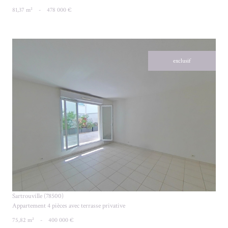
81,37 m²
-
478 000 €
exclusif
VOIR LE BIEN
Sartrouville (78500)
Appartement 4 pièces avec terrasse privative
75,82 m²
-
400 000 €