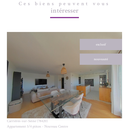
Ces biens peuvent vous
intéresser
exclusif
nouveauté
VOIR LE BIEN
Carrières-sur-Seine (78420)
Appartement 3/4 pièces - Nouveau Centre