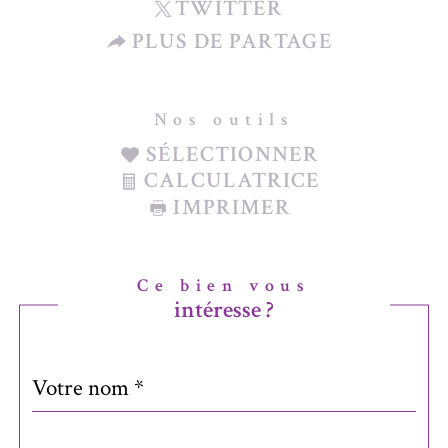
TWITTER
PLUS DE PARTAGE
Nos outils
SÉLECTIONNER
CALCULATRICE
IMPRIMER
Ce bien vous
intéresse ?
Nom
Fieldset
*
par
défaut
email