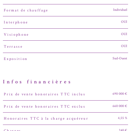
Individuel
Format de chauffage
OUI
Interphone
OUI
Visiophone
OUI
Terrasse
Sud-Ouest
Exposition
Infos financières
690 000 €
Prix de vente honoraires TTC inclus
Caractéristiques
Valeurs
660 000 €
Prix de vente honoraires TTC exclus
4,55 %
Honoraires TTC à la charge acquéreur
240 €
Charges