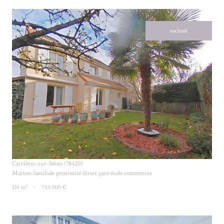
exclusif
VOIR LE BIEN
Carrières-sur-Seine (78420)
Maison familiale proximité direct gare école commerces
134 m²
-
755 000 €