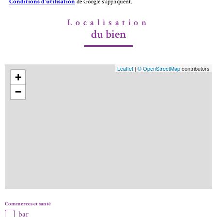
Conditions d'utilisation
de Google s'appliquent.
Localisation
du bien
Leaflet
|
© OpenStreetMap
contributors
+
−
Commerces et santé
bar