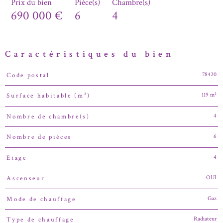
Prix du bien
Pièce(s)
Chambre(s)
690 000 €
6
4
Caractéristiques du bien
78420
Code postal
Caractéristiques
Valeurs
119 m²
Surface habitable (m²)
4
Nombre de chambre(s)
6
Nombre de pièces
4
Etage
OUI
Ascenseur
Gaz
Mode de chauffage
Radiateur
Type de chauffage