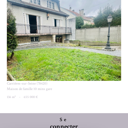
VOIR LE BIEN
Carrières-sur-Seine (78420)
Maison de famille 10 mins gare
136 m²
-
655 000 €
Se
connecter