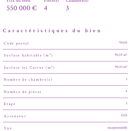
Prix du bien
Pièce(s)
Chambre(s)
550 000 €
4
3
Caractéristiques du bien
78420
Code postal
Caractéristiques
Valeurs
90,59 m²
Surface habitable (m²)
90,53 m²
Surface loi Carrez (m²)
3
Nombre de chambre(s)
4
Nombre de pièces
3
Etage
OUI
Ascenseur
exceptionnelle
Vue