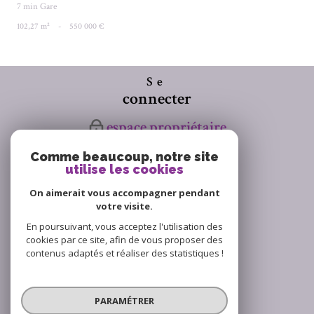
7 min Gare
102,27 m²
-
550 000 €
Se
connecter
espace propriétaire
Comme beaucoup, notre site
Nous
utilise les cookies
suivre
On aimerait vous accompagner pendant
votre visite.
En poursuivant, vous acceptez l'utilisation des
cookies par ce site, afin de vous proposer des
Avis
contenus adaptés et réaliser des statistiques !
clients
PARAMÉTRER