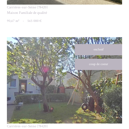
Carrières-sur-Seine (78420)
Maison Familiale de qualité
90,67 m²
-
565 000 €
exclusif
coup de coeur
VOIR LE BIEN
Carrières-sur-Seine (78420)