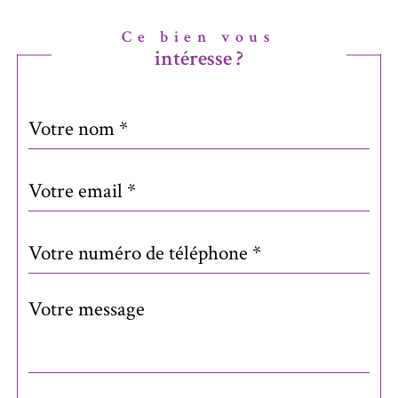
Ce bien vous
intéresse ?
Nom
Fieldset
*
par
défaut
email
*
Téléphone
*
Message
Fieldset
*
par
défaut