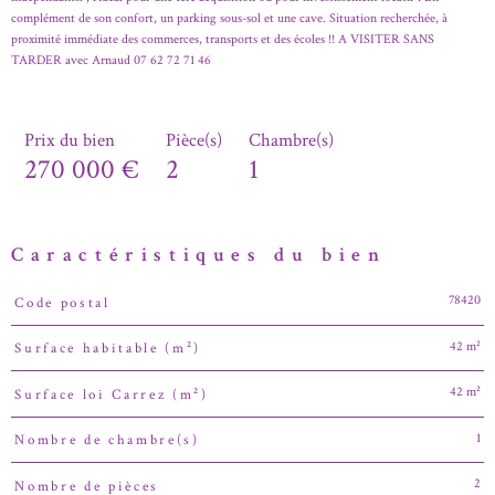
complément de son confort, un parking sous-sol et une cave. Situation recherchée, à
proximité immédiate des commerces, transports et des écoles !! A VISITER SANS
TARDER avec Arnaud 07 62 72 71 46
Prix du bien
Pièce(s)
Chambre(s)
270 000 €
2
1
Caractéristiques du bien
78420
Code postal
Caractéristiques
Valeurs
42 m²
Surface habitable (m²)
42 m²
Surface loi Carrez (m²)
1
Nombre de chambre(s)
2
Nombre de pièces