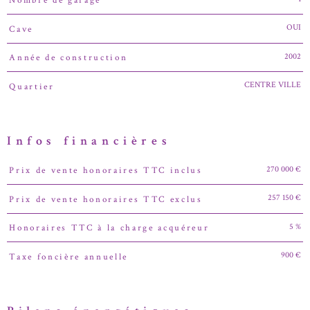
Nombre de garage
OUI
Cave
2002
Année de construction
CENTRE VILLE
Quartier
Infos financières
270 000 €
Prix de vente honoraires TTC inclus
Caractéristiques
Valeurs
257 150 €
Prix de vente honoraires TTC exclus
5 %
Honoraires TTC à la charge acquéreur
900 €
Taxe foncière annuelle