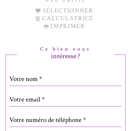
Nos outils
SÉLECTIONNER
CALCULATRICE
IMPRIMER
Ce bien vous
intéresse ?
Nom
Fieldset
*
par
défaut
email
*
Téléphone
*