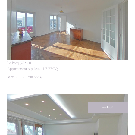
VOIR LE BIEN
Le Pecq (78230)
Appartement 3 pièces - LE PECQ
51,95 m²
-
210 000 €
exclusif