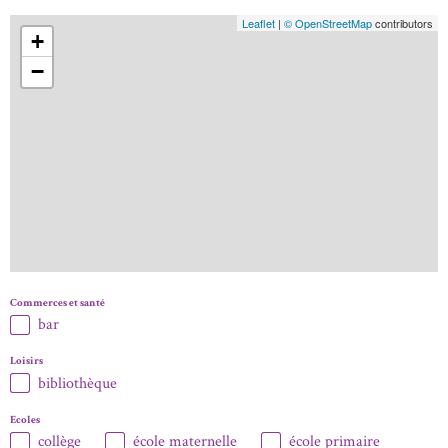
Leaflet
|
© OpenStreetMap
contributors
+
−
Commerces et santé
bar
Loisirs
bibliothèque
Ecoles
collège
école maternelle
école primaire