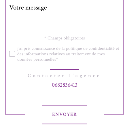
Message
Fieldset
*
par
défaut
Validation
* Champs obligatoires
j'ai pris connaissance de la politique de confidentialité et
des informations relatives au traitement de mes
données personnelles*
Contacter l'agence
0682836413
Validation
ENVOYER